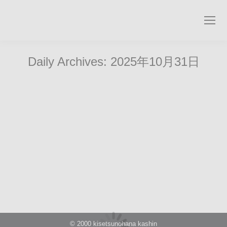
Search:
Daily Archives:
2025年10月31日
お花と紫ワインギフト 【ID:10237215-5872】
10000
,
blue
,
お酒と花のギフト
By
花心
2025年10月31日
© 2000 kisetsunohana kashin