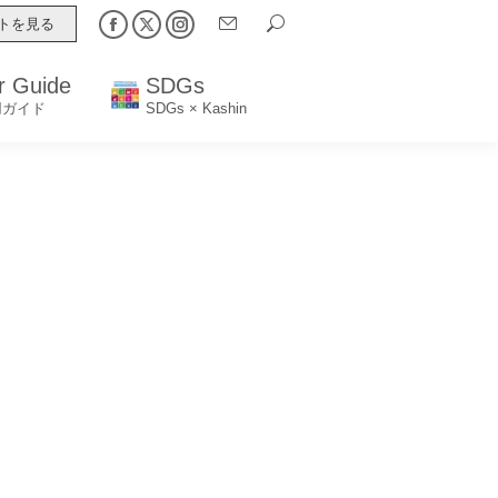
Search:
Search:
トを見る
トを見る
Facebook
Facebook
X
X
Instagram
Instagram
page
page
page
page
page
page
r Guide
r Guide
SDGs
SDGs
opens
opens
opens
opens
opens
opens
用ガイド
用ガイド
SDGs × Kashin
SDGs × Kashin
in
in
in
in
in
in
new
new
new
new
new
new
window
window
window
window
window
window