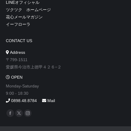
LINEオフィシャル
ツクツク ホームページ
花心メールマガジン
イーフローラ
CONTACT US
Address
〒799-1511
愛媛県今治市上徳甲４２６−２
OPEN
Monday-Saturday
9:00 - 18:30
0898.48.8784
Mail
Find us on:
Facebook
X
Instagram
page
page
page