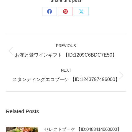
Share this post
Share
Share
Share
on
on
on
Facebook
Pinterest
X
Post
PREVIOUS
navigation
Previous
お花と紫ワインギフト 【ID:1209C6BDC7E50】
post:
NEXT
Next
スタンディングエコブーケ 【ID:1243797496000】
post:
Related Posts
セレクトブーケ 【ID:0483414060000】