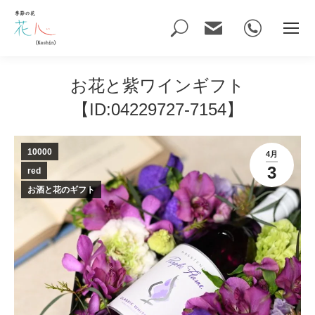
Search:
お花と紫ワインギフト
【ID:04229727-7154】
10000
4月
3
red
お酒と花のギフト