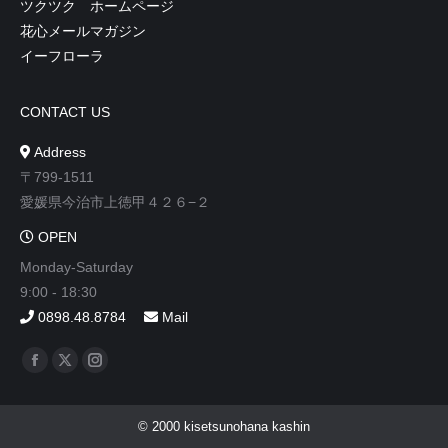
ツクツク ホームページ
花心メールマガジン
イーフローラ
CONTACT US
Address
〒799-1511
愛媛県今治市上徳甲４２６−２
OPEN
Monday-Saturday
9:00 - 18:30
0898.48.8784
Mail
Find us on:
Facebook
X
Instagram
page
page
page
opens
opens
opens
© 2000 kisetsunohana kashin