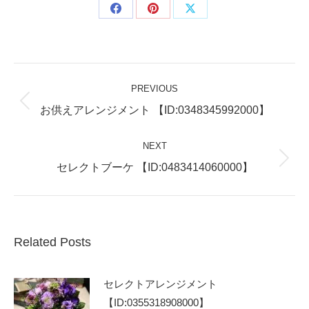
Share
Share
Share
on
on
on
Facebook
Pinterest
X
Post
PREVIOUS
navigation
Previous
お供えアレンジメント 【ID:0348345992000】
post:
NEXT
Next
セレクトブーケ 【ID:0483414060000】
post:
Related Posts
セレクトアレンジメント
【ID:0355318908000】